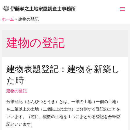
コ
ン
Ma
テ
ホーム
建物の登記
Me
ン
ツ
建物の登記
へ
ス
キ
ッ
建物表題登記：建物を新築し
プ
た時
建物の登記
分筆登記（ぶんぴつとうき）とは、一筆の土地（一個の土地）
を二筆以上の土地（二個以上の土地）に分割する登記のことを
いいます。（逆に、複数の土地を１つにまとめる登記を合筆登
記といいます）